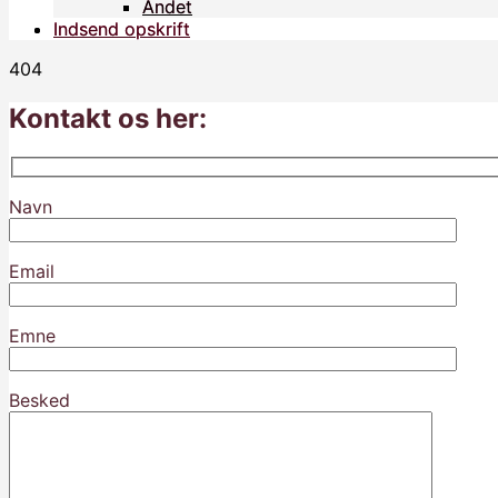
Andet
Andet
Indsend opskrift
Indsend opskrift
404
Kontakt os her:
Navn
Email
Emne
Besked