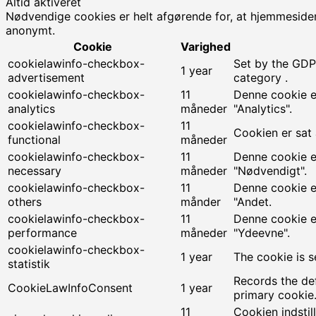
Altid aktiveret
Nødvendige cookies er helt afgørende for, at hjemmesiden
anonymt.
Cookie
Varighed
cookielawinfo-checkbox-
Set by the GDPR
1 year
advertisement
category .
cookielawinfo-checkbox-
11
Denne cookie e
analytics
måneder
"Analytics".
cookielawinfo-checkbox-
11
Cookien er sat 
functional
måneder
cookielawinfo-checkbox-
11
Denne cookie e
necessary
måneder
"Nødvendigt".
cookielawinfo-checkbox-
11
Denne cookie e
others
månder
"Andet.
cookielawinfo-checkbox-
11
Denne cookie e
performance
måneder
"Ydeevne".
cookielawinfo-checkbox-
1 year
The cookie is s
statistik
Records the def
CookieLawInfoConsent
1 year
primary cookie
11
Cookien indsti