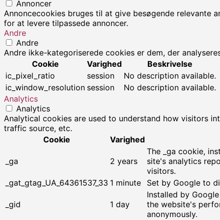
Annoncer
Annoncecookies bruges til at give besøgende relevante 
for at levere tilpassede annoncer.
Andre
Andre
Andre ikke-kategoriserede cookies er dem, der analyseres 
Cookie
Varighed
Beskrivelse
ic_pixel_ratio
session
No description available.
ic_window_resolution
session
No description available.
Analytics
Analytics
Analytical cookies are used to understand how visitors in
traffic source, etc.
Cookie
Varighed
The _ga cookie, ins
_ga
2 years
site's analytics r
visitors.
_gat_gtag_UA_64361537_33
1 minute
Set by Google to di
Installed by Google
_gid
1 day
the website's perfo
anonymously.