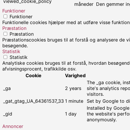
viewed_cookie_policy
måneder
Den gemmer ing
Funktioner
Funktioner
Funktionelle cookies hjælper med at udføre visse funktio
Præstation
Præstation
Præstationscookies bruges til at forstå og analysere de v
besøgende.
Statistik
Statistik
Analytiske cookies bruges til at forstå, hvordan besøgen
afvisningsprocent, trafikkilde osv.
Cookie
Varighed
The _ga cookie, ins
_ga
2 years
site's analytics r
visitors.
_gat_gtag_UA_64361537_33
1 minute
Set by Google to di
Installed by Google
_gid
1 day
the website's perfo
anonymously.
Annoncer