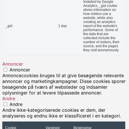
Installed by Google
Analytics, _gid cookie
stores information on
how visitors use a
website, while also
creating an analytics
_gid
1 day
report of the website's
performance. Some of
the data that are
collected include the
number of visitors, their
source, and the pages
they visit anonymously.
Annoncer
Annoncer
Annoncecookies bruges til at give besøgende relevante
annoncer og marketingkampagner. Disse cookies sporer
besøgende på tværs af websteder og indsamler
oplysninger for at levere tilpassede annoncer.
Andre
Andre
Andre ikke-kategoriserede cookies er dem, der
analyseres og endnu ikke er klassificeret i en kategori.
Cookie
Varighed
Beskrivelse