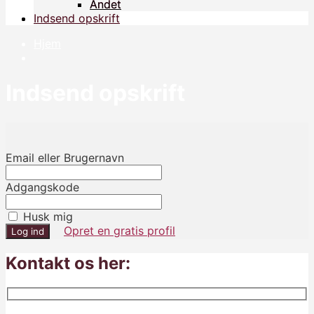
Andet
Andet
Indsend opskrift
Indsend opskrift
Hjem
Indsend opskrift
Email eller Brugernavn
Adgangskode
Husk mig
Opret en gratis profil
Kontakt os her: