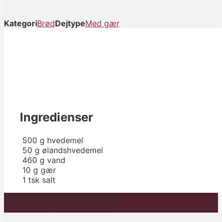
Kategori
Brød
Dejtype
Med gær
Ingredienser
500
g
hvedemel
50
g
ølandshvedemel
460
g
vand
10
g
gær
1
tsk
salt
Hurtigt brød med ølandshvede
Ingredienser
Fremgangsmåde