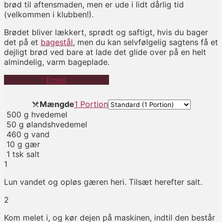
brød til aftensmaden, men er ude i lidt dårlig tid
(velkommen i klubben!).
Brødet bliver lækkert, sprødt og saftigt, hvis du bager
det på et
bagestål
, men du kan selvfølgelig sagtens få et
dejligt brød ved bare at lade det glide over på en helt
almindelig, varm bageplade.
Email
Mængde
1 Portion
500
g
hvedemel
50
g
ølandshvedemel
460
g
vand
10
g
gær
1
tsk
salt
1
Lun vandet og opløs gæren heri. Tilsæt herefter salt.
2
Kom melet i, og kør dejen på maskinen, indtil den består