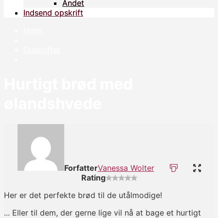
Andet
Andet
Indsend opskrift
Indsend opskrift
Hjem
Opskrifter
Hurtigt brød med
ølandshvede
Forfatter
Vanessa Wolter
Rating
Her er det perfekte brød til de utålmodige!
... Eller til dem, der gerne lige vil nå at bage et hurtigt